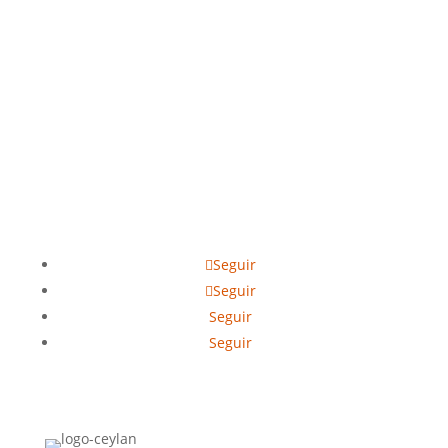
+57 3107115625
Vereda Ceylán - Viotá - Cundinamarca -
Colombia
Seguir
Seguir
Seguir
Seguir