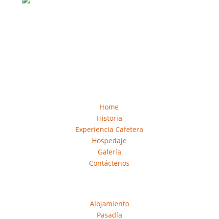
Conoce Nuestra Historia del Café y contribuye al
fortalecimiento de la cultura local.
pregúntanos
ir a la hacienda
Acceso Rápido
Home
Historia
Experiencia Cafetera
Hospedaje
Galería
Contáctenos
Reserva
Alojamiento
Pasadía